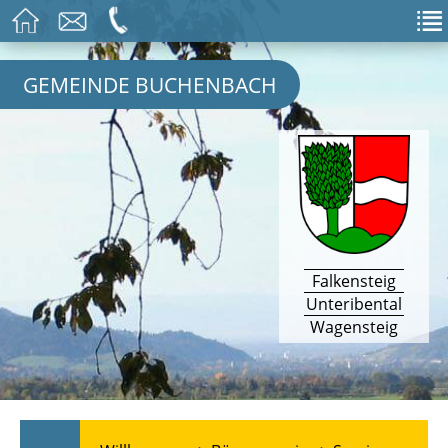
GEMEINDE BUCHENBACH
Falkensteig
Unteribental
Wagensteig