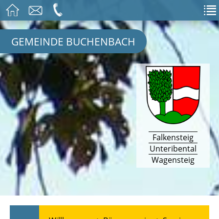
GEMEINDE BUCHENBACH
Falkensteig
Unteribental
Wagensteig