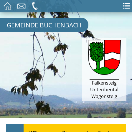
GEMEINDE BUCHENBACH
Falkensteig
Unteribental
Wagensteig