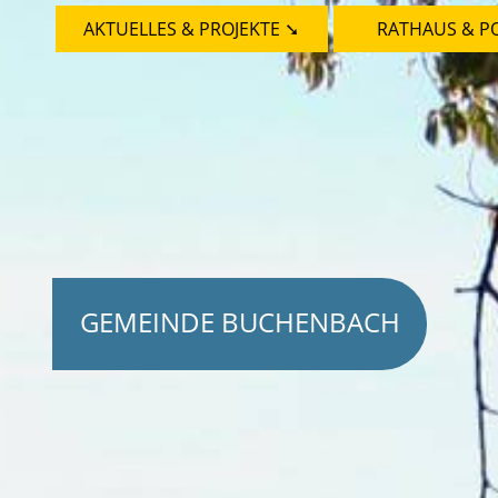
AKTUELLES & PROJEKTE ➘
RATHAUS & PO
GEMEINDE BUCHENBACH