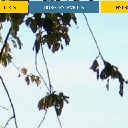
LITIK ➘
BÜRGERSERVICE ➘
UNSER