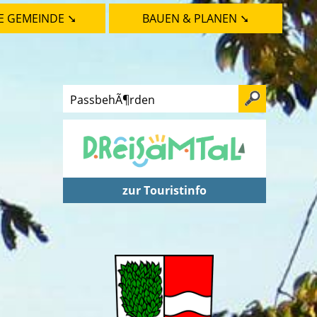
E GEMEINDE ➘
BAUEN & PLANEN ➘
zur Touristinfo