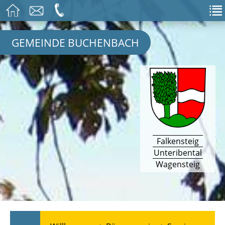
GEMEINDE BUCHENBACH
Falkensteig
Unteribental
Wagensteig