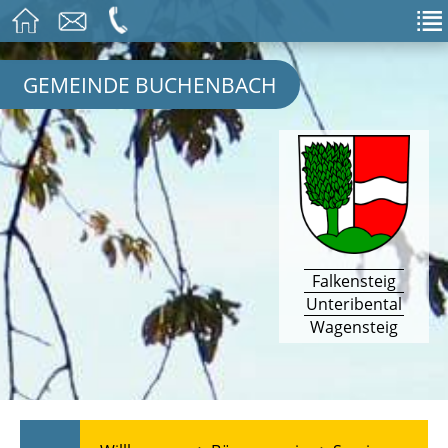
GEMEINDE BUCHENBACH
Falkensteig
Unteribental
Wagensteig