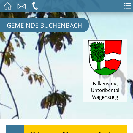
GEMEINDE BUCHENBACH
Falkensteig
Unteribental
Wagensteig