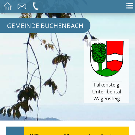
GEMEINDE BUCHENBACH
Falkensteig
Unteribental
Wagensteig