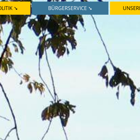
LITIK ➘
BÜRGERSERVICE ➘
UNSER