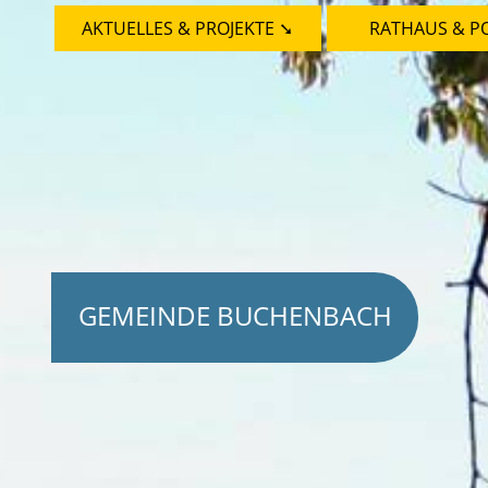
AKTUELLES & PROJEKTE ➘
RATHAUS & PO
GEMEINDE BUCHENBACH