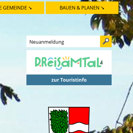
E GEMEINDE ➘
BAUEN & PLANEN ➘
zur Touristinfo