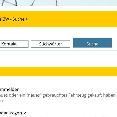
e BW - Suche >
Kontakt
Stichwörter
Suche
 ummelden
neues oder ein "neues" gebrauchtes Fahrzeug gekauft haben,
n.
 beantragen ➚