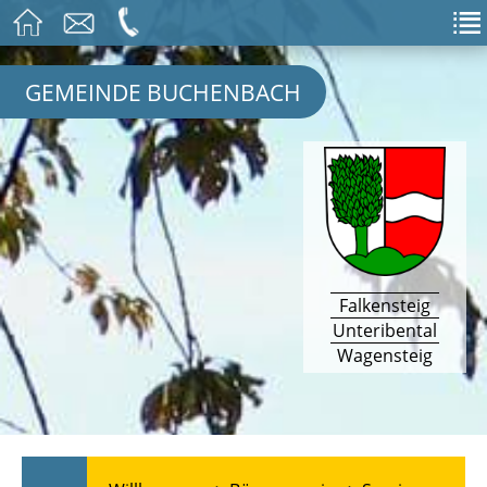
GEMEINDE BUCHENBACH
Falkensteig
Unteribental
Wagensteig