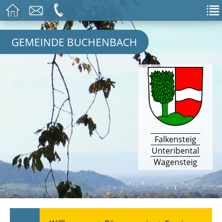
GEMEINDE BUCHENBACH
Falkensteig
Unteribental
Wagensteig