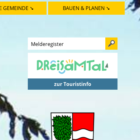
E GEMEINDE ➘
BAUEN & PLANEN ➘
zur Touristinfo