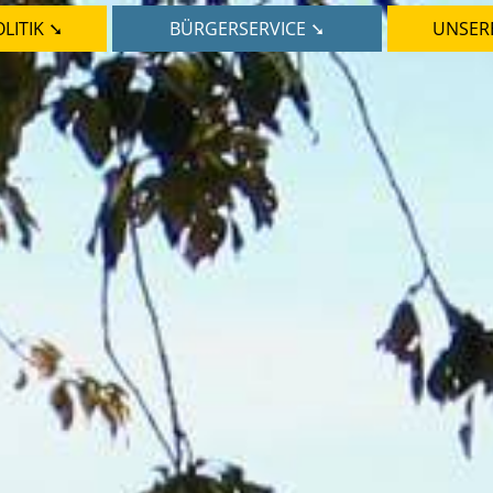
LITIK ➘
BÜRGERSERVICE ➘
UNSER