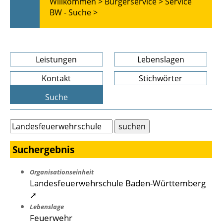
Willkommen >
Bürgerservice >
Service
BW - Suche >
Leistungen
Lebenslagen
Kontakt
Stichwörter
Suche
Suchergebnis
Organisationseinheit
Landesfeuerwehrschule Baden-Württemberg
➚
Lebenslage
Feuerwehr