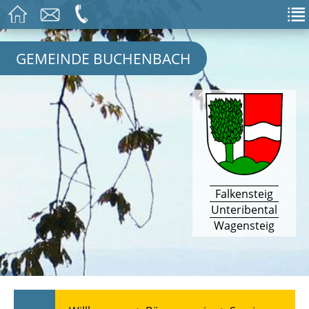
GEMEINDE BUCHENBACH
Falkensteig
Unteribental
Wagensteig