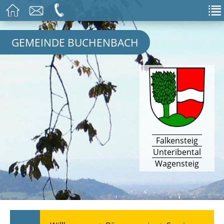
GEMEINDE BUCHENBACH
Falkensteig
Unteribental
Wagensteig