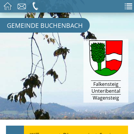
GEMEINDE BUCHENBACH
Falkensteig
Unteribental
Wagensteig