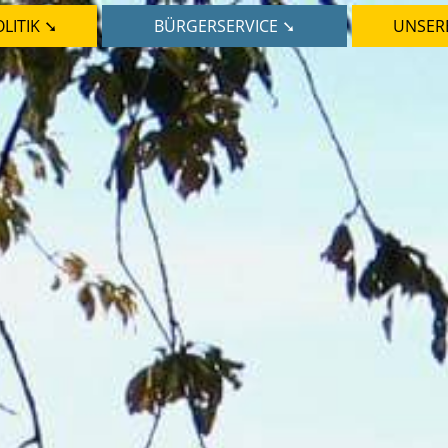
LITIK ➘
BÜRGERSERVICE ➘
UNSER