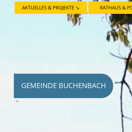
AKTUELLES & PROJEKTE ➘
RATHAUS & PO
GEMEINDE BUCHENBACH