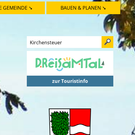
E GEMEINDE ➘
BAUEN & PLANEN ➘
zur Touristinfo