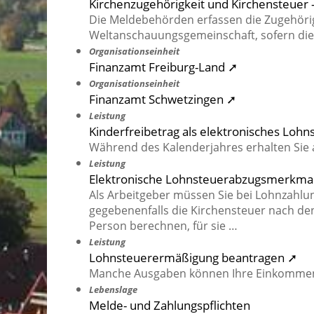
Kirchenzugehörigkeit und Kirchensteuer -
Die Meldebehörden erfassen die Zugehörigk
Weltanschauungsgemeinschaft, sofern diese
Organisationseinheit
Finanzamt Freiburg-Land ➚
Organisationseinheit
Finanzamt Schwetzingen ➚
Leistung
Kinderfreibetrag als elektronisches Lo
Während des Kalenderjahres erhalten Sie a
Leistung
Elektronische Lohnsteuerabzugsmerkma
Als Arbeitgeber müssen Sie bei Lohnzahlu
gegebenenfalls die Kirchensteuer nach d
Person berechnen, für sie …
Leistung
Lohnsteuerermäßigung beantragen ➚
Manche Ausgaben können Ihre Einkommen
Lebenslage
Melde- und Zahlungspflichten