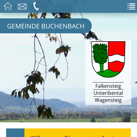
GEMEINDE BUCHENBACH
Falkensteig
Unteribental
Wagensteig