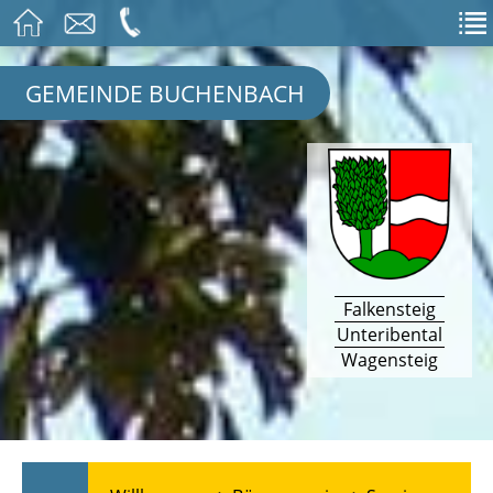
GEMEINDE BUCHENBACH
Falkensteig
Unteribental
Wagensteig