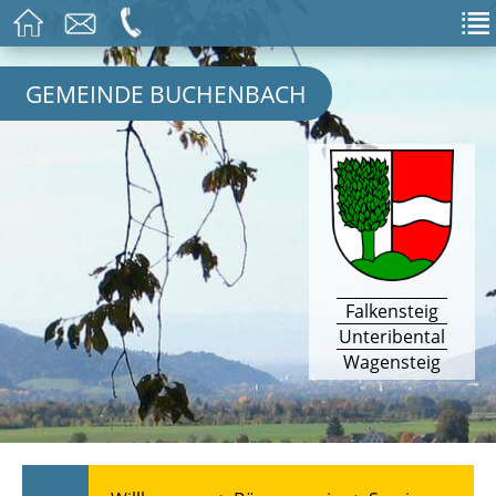
GEMEINDE BUCHENBACH
Falkensteig
Unteribental
Wagensteig