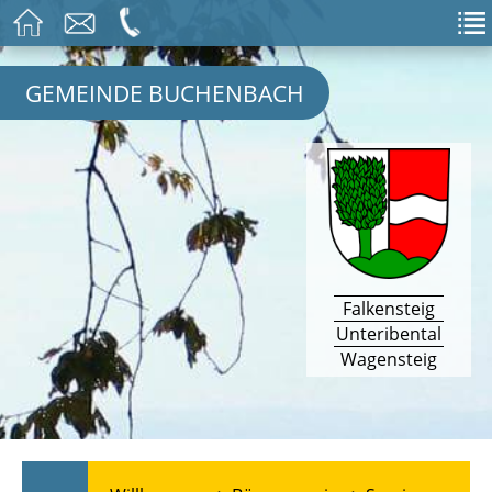
GEMEINDE BUCHENBACH
Falkensteig
Unteribental
Wagensteig