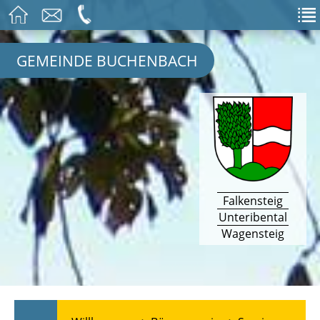
GEMEINDE BUCHENBACH
Falkensteig
Unteribental
Wagensteig