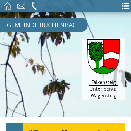
GEMEINDE BUCHENBACH
Falkensteig
Unteribental
Wagensteig