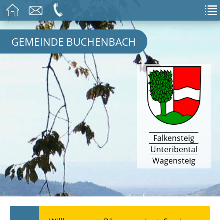
GEMEINDE BUCHENBACH
Falkensteig
Unteribental
Wagensteig