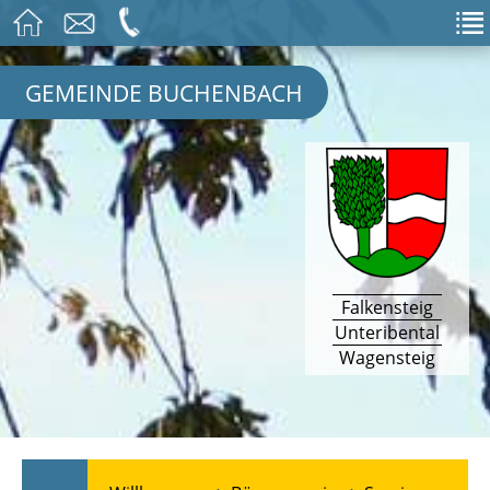
GEMEINDE BUCHENBACH
Falkensteig
Unteribental
Wagensteig