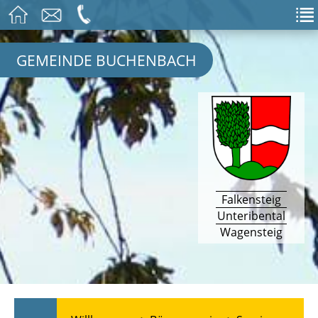
GEMEINDE BUCHENBACH
Falkensteig
Unteribental
Wagensteig