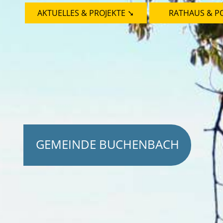
AKTUELLES & PROJEKTE ➘
RATHAUS & PO
GEMEINDE BUCHENBACH