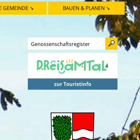
E GEMEINDE ➘
BAUEN & PLANEN ➘
zur Touristinfo