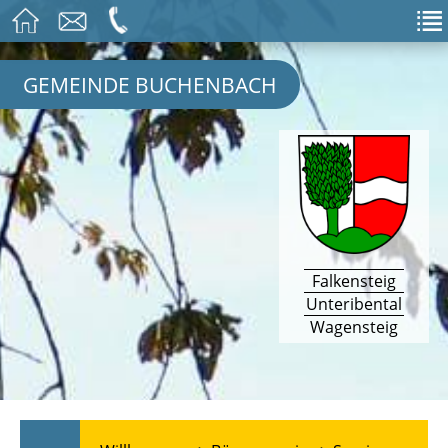
GEMEINDE BUCHENBACH
Falkensteig
Unteribental
Wagensteig