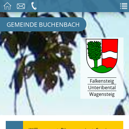
GEMEINDE BUCHENBACH
Falkensteig
Unteribental
Wagensteig