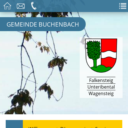
GEMEINDE BUCHENBACH
Falkensteig
Unteribental
Wagensteig