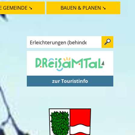
E GEMEINDE ➘
BAUEN & PLANEN ➘
zur Touristinfo