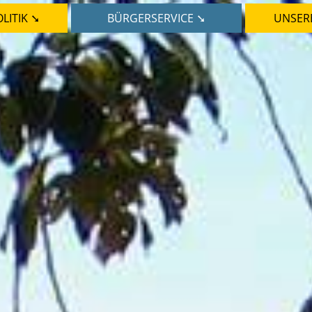
LITIK ➘
BÜRGERSERVICE ➘
UNSER