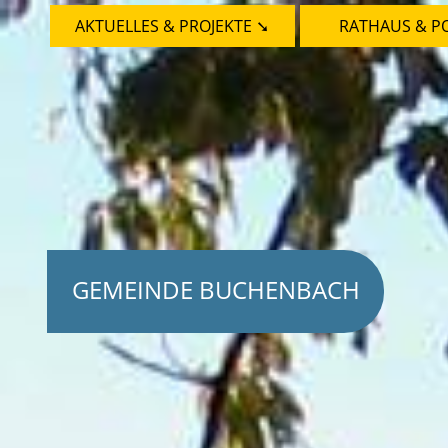
AKTUELLES & PROJEKTE ➘
RATHAUS & PO
GEMEINDE BUCHENBACH