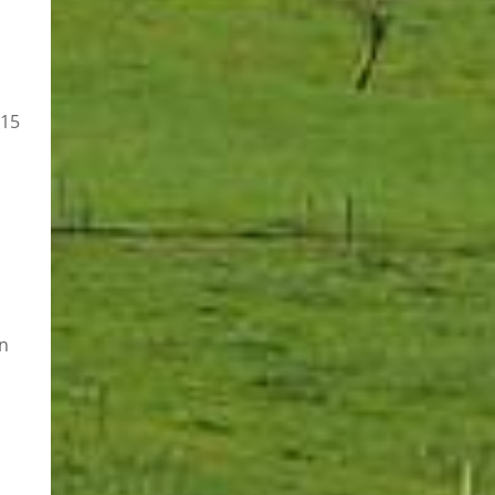
 15
en