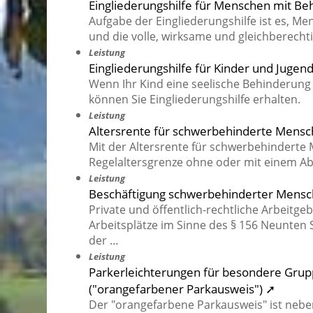
Eingliederungshilfe für Menschen mit B
Aufgabe der Eingliederungshilfe ist es, M
und die volle, wirksame und gleichberecht
Leistung
Eingliederungshilfe für Kinder und Juge
Wenn Ihr Kind eine seelische Behinderung 
können Sie Eingliederungshilfe erhalten.
Leistung
Altersrente für schwerbehinderte Mens
Mit der Altersrente für schwerbehinderte 
Regelaltersgrenze ohne oder mit einem Abs
Leistung
Beschäftigung schwerbehinderter Mensc
Private und öffentlich-rechtliche Arbeitge
Arbeitsplätze im Sinne des § 156 Neunten
der …
Leistung
Parkerleichterungen für besondere Gru
("orangefarbener Parkausweis") ➚
Der "orangefarbene Parkausweis" ist nebe