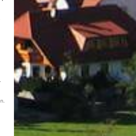
e
…
n.