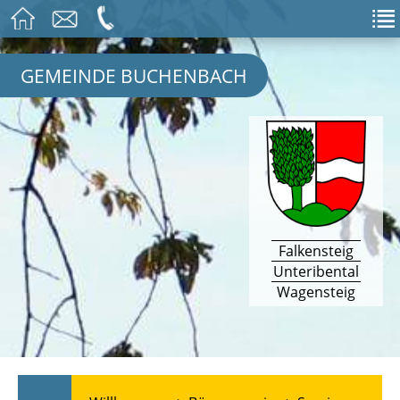
GEMEINDE BUCHENBACH
Falkensteig
Unteribental
Wagensteig