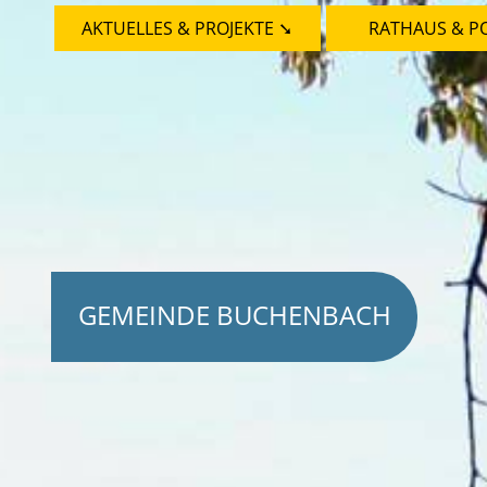
AKTUELLES & PROJEKTE ➘
RATHAUS & PO
GEMEINDE BUCHENBACH