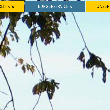
LITIK ➘
BÜRGERSERVICE ➘
UNSER