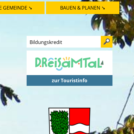
E GEMEINDE ➘
BAUEN & PLANEN ➘
zur Touristinfo