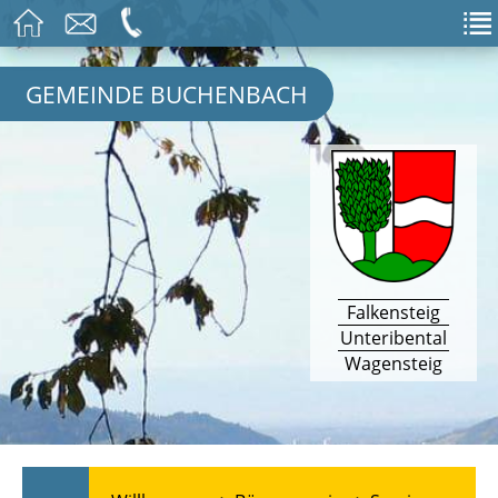
GEMEINDE BUCHENBACH
Falkensteig
Unteribental
Wagensteig