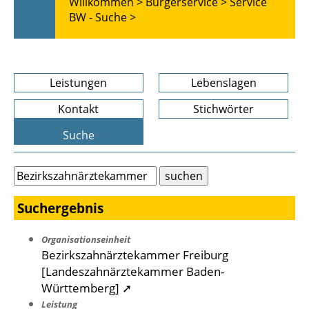
Willkommen >
Bürgerservice >
Service
BW - Suche >
Leistungen
Lebenslagen
Kontakt
Stichwörter
Suche
Suchergebnis
Organisationseinheit
Bezirkszahnärztekammer Freiburg
[Landeszahnärztekammer Baden-
Württemberg] ➚
Leistung