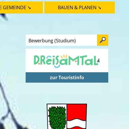
E GEMEINDE ➘
BAUEN & PLANEN ➘
zur Touristinfo