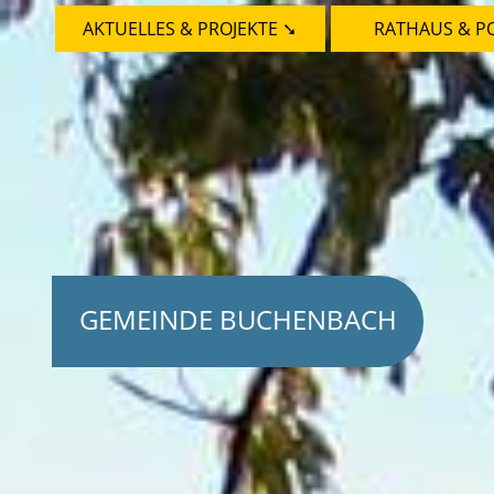
AKTUELLES & PROJEKTE ➘
RATHAUS & PO
GEMEINDE BUCHENBACH