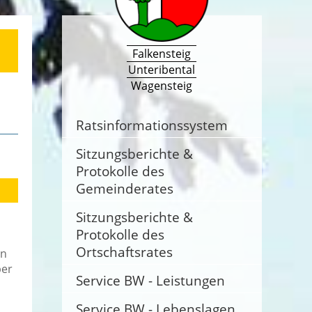
Falkensteig
Unteribental
Wagensteig
Ratsinformationssystem
Sitzungsberichte &
Protokolle des
Gemeinderates
Sitzungsberichte &
Protokolle des
Ortschaftsrates
en
ber
Service BW - Leistungen
Service BW - Lebenslagen