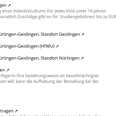
agen ➚
eines Inlandsstudiums Für jedes Kind unter 14 Jahren
natlich Zuschläge gibt es für: Studiengebühren: bis zu EU
rtingen-Geislingen, Standort Geislingen ➚
ürtingen-Geislingen (HfWU) ➚
rtingen-Geislingen, Standort Nürtingen ➚
ben ➚
nfegerin ihre beziehungsweise als bevollmächtigter
ben will, kann die Aufhebung der Bestellung bei der
ntragen ➚