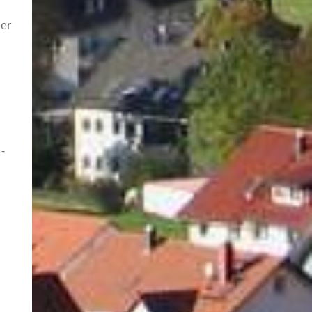
der
-