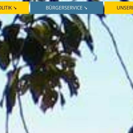
LITIK ➘
BÜRGERSERVICE ➘
UNSER