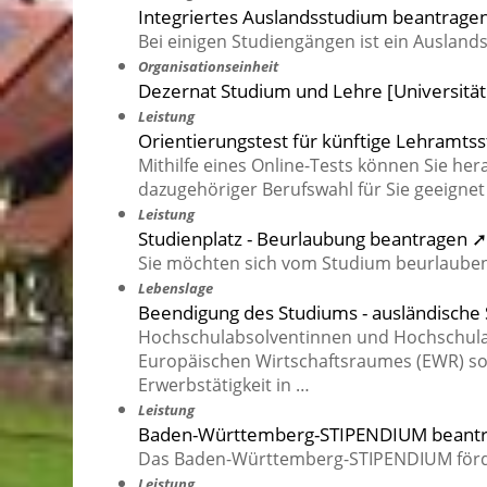
Integriertes Auslandsstudium beantrage
Bei einigen Studiengängen ist ein Ausland
Organisationseinheit
Dezernat Studium und Lehre [Universitä
Leistung
Orientierungstest für künftige Lehramt
Mithilfe eines Online-Tests können Sie h
dazugehöriger Berufswahl für Sie geeignet 
Leistung
Studienplatz - Beurlaubung beantragen ➚
Sie möchten sich vom Studium beurlauben
Lebenslage
Beendigung des Studiums - ausländische
Hochschulabsolventinnen und Hochschulab
Europäischen Wirtschaftsraumes (EWR) so
Erwerbstätigkeit in …
Leistung
Baden-Württemberg-STIPENDIUM beant
Das Baden-Württemberg-STIPENDIUM förde
Leistung