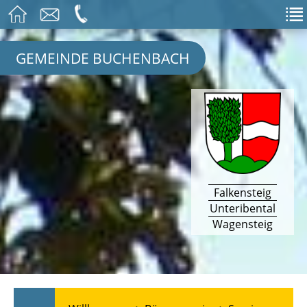
GEMEINDE BUCHENBACH
Falkensteig
Unteribental
Wagensteig