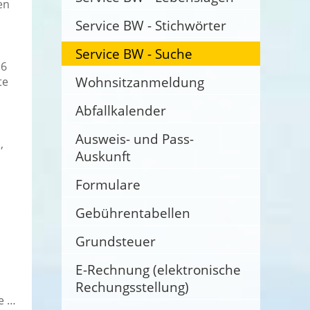
en
Service BW - Stichwörter
Service BW - Suche
16
Wohnsitzanmeldung
te
Abfallkalender
Ausweis- und Pass-
,
Auskunft
Formulare
Gebührentabellen
Grundsteuer
E-Rechnung (elektronische
Rechungsstellung)
e …