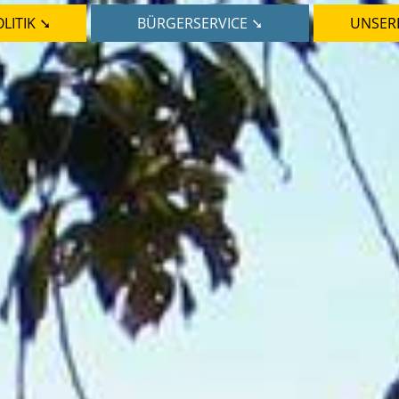
LITIK ➘
BÜRGERSERVICE ➘
UNSER