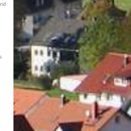
and
s