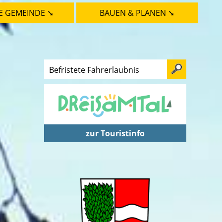
E GEMEINDE ➘
BAUEN & PLANEN ➘
zur Touristinfo