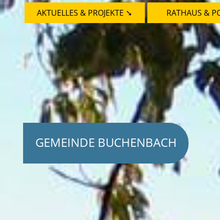
AKTUELLES & PROJEKTE ➘
RATHAUS & PO
GEMEINDE BUCHENBACH