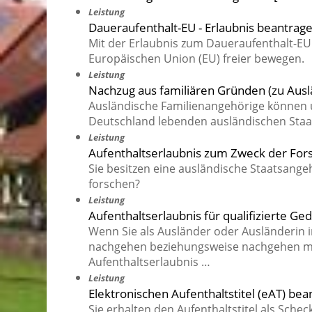
Leistung
Daueraufenthalt-EU - Erlaubnis beantrag
Mit der Erlaubnis zum Daueraufenthalt-EU
Europäischen Union (EU) freier bewegen.
Leistung
Nachzug aus familiären Gründen (zu Ausl
Ausländische Familienangehörige können 
Deutschland lebenden ausländischen Staa
Leistung
Aufenthaltserlaubnis zum Zweck der Fo
Sie besitzen eine ausländische Staatsange
forschen?
Leistung
Aufenthaltserlaubnis für qualifizierte 
Wenn Sie als Ausländer oder Ausländerin i
nachgehen beziehungsweise nachgehen mö
Aufenthaltserlaubnis …
Leistung
Elektronischen Aufenthaltstitel (eAT) be
Sie erhalten den Aufenthaltstitel als Sche