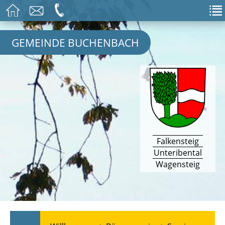
GEMEINDE BUCHENBACH
Falkensteig
Unteribental
Wagensteig