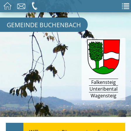
GEMEINDE BUCHENBACH
Falkensteig
Unteribental
Wagensteig