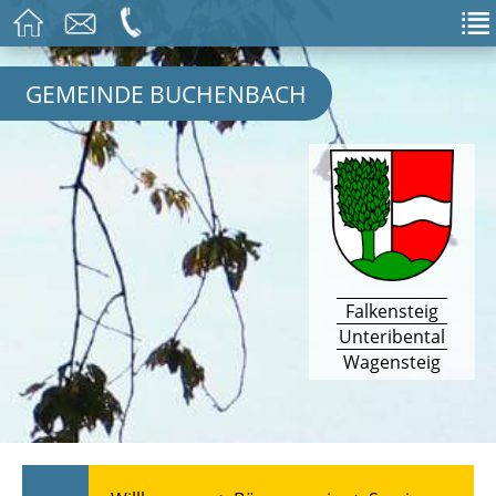
GEMEINDE BUCHENBACH
Falkensteig
Unteribental
Wagensteig