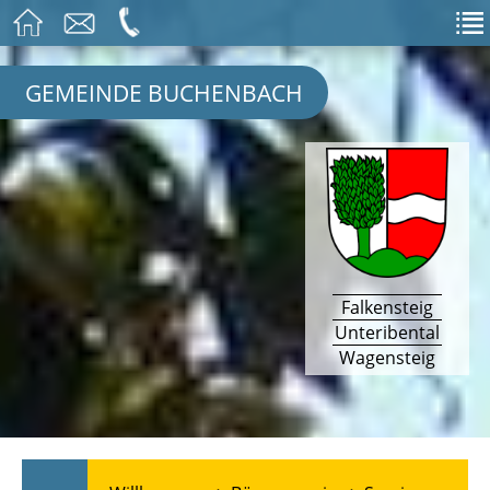
GEMEINDE BUCHENBACH
Falkensteig
Unteribental
Wagensteig