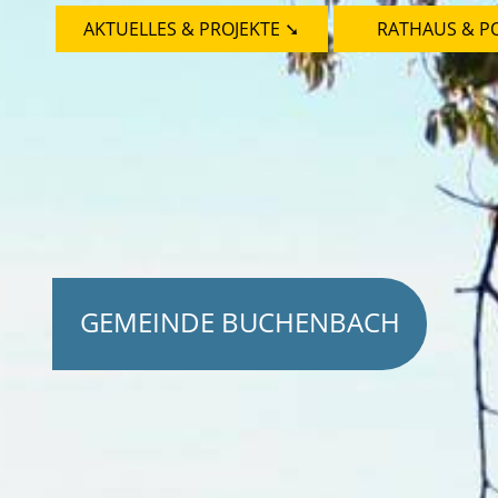
AKTUELLES & PROJEKTE ➘
RATHAUS & PO
GEMEINDE BUCHENBACH