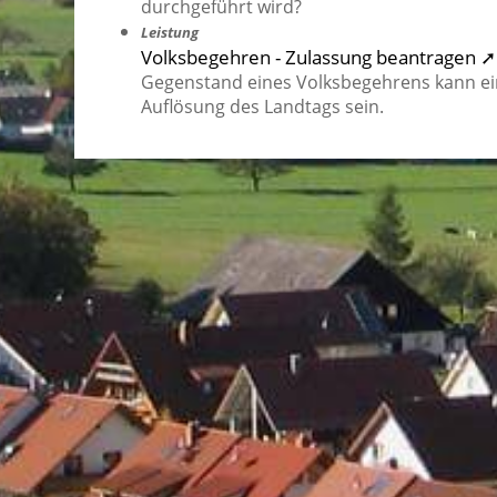
durchgeführt wird?
Leistung
Volksbegehren - Zulassung beantragen ➚
Gegenstand eines Volksbegehrens kann ei
Auflösung des Landtags sein.