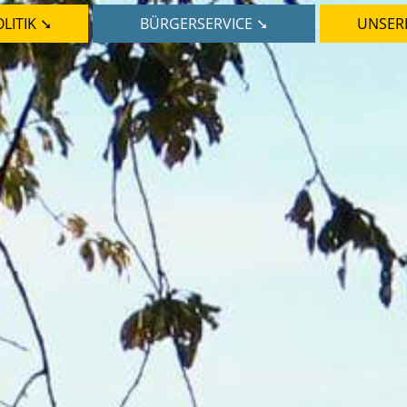
LITIK ➘
BÜRGERSERVICE ➘
UNSER