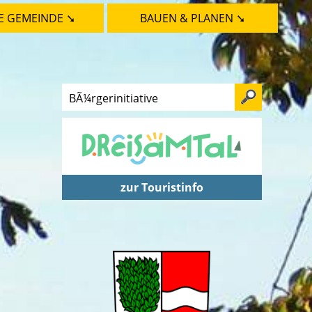
E GEMEINDE ➘
BAUEN & PLANEN ➘
zur Touristinfo