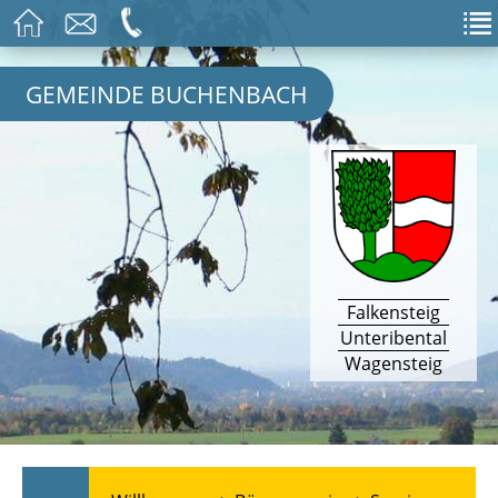
GEMEINDE BUCHENBACH
Falkensteig
Unteribental
Wagensteig