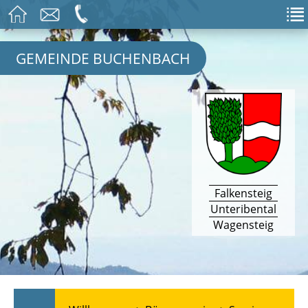
GEMEINDE BUCHENBACH
Falkensteig
Unteribental
Wagensteig