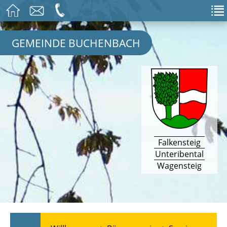
GEMEINDE BUCHENBACH
Falkensteig
Unteribental
Wagensteig