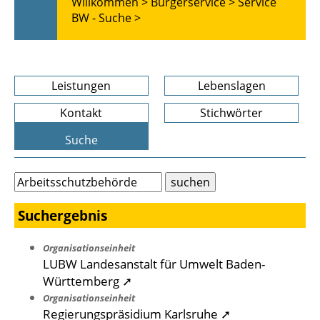
Willkommen >
Bürgerservice >
Service
BW - Suche >
Leistungen
Lebenslagen
Kontakt
Stichwörter
Suche
Suchergebnis
Organisationseinheit
LUBW Landesanstalt für Umwelt Baden-
Württemberg ➚
Organisationseinheit
Regierungspräsidium Karlsruhe ➚