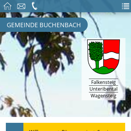
GEMEINDE BUCHENBACH
Falkensteig
Unteribental
Wagensteig