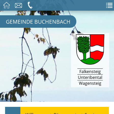
GEMEINDE BUCHENBACH
Falkensteig
Unteribental
Wagensteig