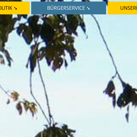
LITIK ➘
BÜRGERSERVICE ➘
UNSER