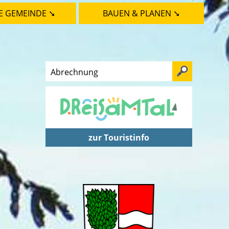
E GEMEINDE ➘
BAUEN & PLANEN ➘
zur Touristinfo