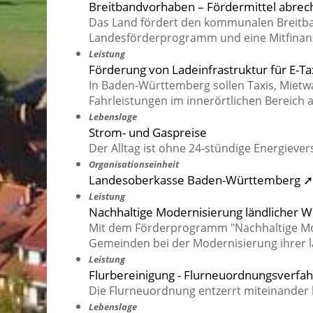
Breitbandvorhaben – Fördermittel abre
Das Land fördert den kommunalen Breitb
Landesförderprogramm und eine Mitfina
Leistung
Förderung von Ladeinfrastruktur für E-T
In Baden-Württemberg sollen Taxis, Mietw
Fahrleistungen im innerörtlichen Bereich a
Lebenslage
Strom- und Gaspreise
Der Alltag ist ohne 24-stündige Energiever
Organisationseinheit
Landesoberkasse Baden-Württemberg ➚
Leistung
Nachhaltige Modernisierung ländlicher 
Mit dem Förderprogramm "Nachhaltige Mod
Gemeinden bei der Modernisierung ihrer l
Leistung
Flurbereinigung - Flurneuordnungsverfa
Die Flurneuordnung entzerrt miteinander
Lebenslage