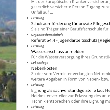
Mit der Europäischen Krankenversicherung
gesetzlich versicherte Person Zugang zu s
Unfall auf …
Leistung
Schulraumförderung für private Pfleges
Sie sind Träger einer Berufsfachschule für 
Organisationseinheit
Referat 54.4 - Jugendarbeitsschutz [Reg
Leistung
Wasseranschluss anmelden
Für die Wasserversorgung Ihres Grundstü
Lebenslage
Nebenkosten
Zu der vom Vermieter verlangten Nettomi
weitere Abgaben in Form von Neben- bzw.
Leistung
Eignung als sachverständige Stelle laut 
Heizkostenverteiler zur Erfassung des a
Technik entsprechen oder ihre Eignung m
Leistung