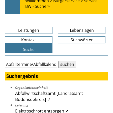
Willkommen >
Bürgerservice >
Service
BW - Suche >
Leistungen
Lebenslagen
Kontakt
Stichwörter
Suche
Suchergebnis
Organisationseinheit
Abfallwirtschaftsamt [Landratsamt
Bodenseekreis] ➚
Leistung
Elektroschrott entsorgen ➚