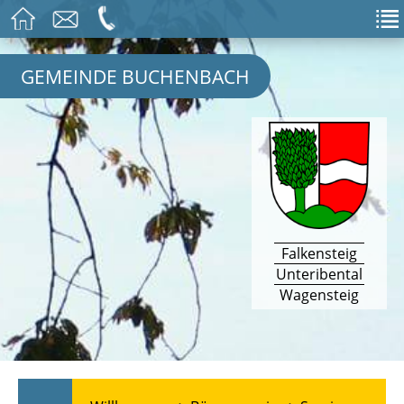
GEMEINDE BUCHENBACH
Falkensteig
Unteribental
Wagensteig