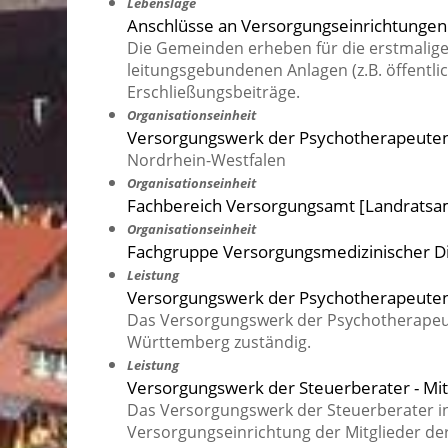
Lebenslage
Anschlüsse an Versorgungseinrichtungen
Die Gemeinden erheben für die erstmalige 
leitungsgebundenen Anlagen (z.B. öffentl
Erschließungsbeiträge.
Organisationseinheit
Versorgungswerk der Psychotherapeut
Nordrhein-Westfalen
Organisationseinheit
Fachbereich Versorgungsamt [Landratsa
Organisationseinheit
Fachgruppe Versorgungsmedizinischer D
Leistung
Versorgungswerk der Psychotherapeuten 
Das Versorgungswerk der Psychotherapeut
Württemberg zuständig.
Leistung
Versorgungswerk der Steuerberater - Mi
Das Versorgungswerk der Steuerberater i
Versorgungseinrichtung der Mitglieder d