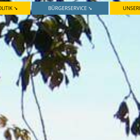
LITIK ➘
BÜRGERSERVICE ➘
UNSER