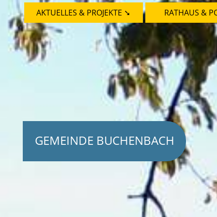
AKTUELLES & PROJEKTE ➘
RATHAUS & PO
GEMEINDE BUCHENBACH