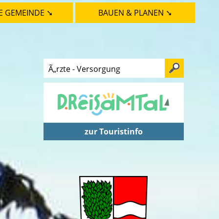
E GEMEINDE ➘
BAUEN & PLANEN ➘
zur Touristinfo