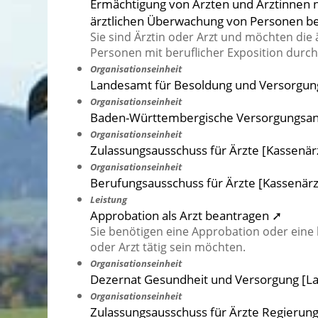
Ermächtigung von Ärzten und Ärztinnen 
ärztlichen Überwachung von Personen bei
Sie sind Ärztin oder Arzt und möchten di
Personen mit beruflicher Exposition durc
Organisationseinheit
Landesamt für Besoldung und Versorgun
Organisationseinheit
Baden-Württembergische Versorgungsansta
Organisationseinheit
Zulassungsausschuss für Ärzte [Kassenä
Organisationseinheit
Berufungsausschuss für Ärzte [Kassenär
Leistung
Approbation als Arzt beantragen ➚
Sie benötigen eine Approbation oder eine b
oder Arzt tätig sein möchten.
Organisationseinheit
Dezernat Gesundheit und Versorgung [L
Organisationseinheit
Zulassungsausschuss für Ärzte Regierung