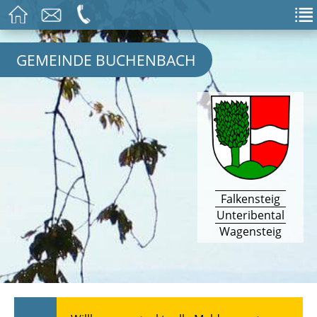
GEMEINDE BUCHENBACH
Falkensteig
Unteribental
Wagensteig